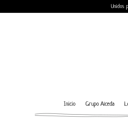
Saltar
Unidos p
al
contenido
Inicio
Grupo Alceda
L