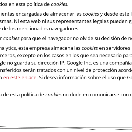
os en esta política de
cookies
.
ientas encargadas de almacenar las
cookies
y desde este 
ismas. Ni esta web ni sus representantes legales pueden ga
e de los mencionados navegadores.
ar
cookies
para que el navegador no olvide su decisión de n
alytics, esta empresa almacena las
cookies
en servidores 
ceros, excepto en los casos en los que sea necesario par
oogle no guarda su dirección IP. Google Inc. es una compañ
ansferidos serán tratados con un nivel de protección acor
to
en este enlace
. Si desea información sobre el uso que G
 de esta política de
cookies
no dude en comunicarse con no