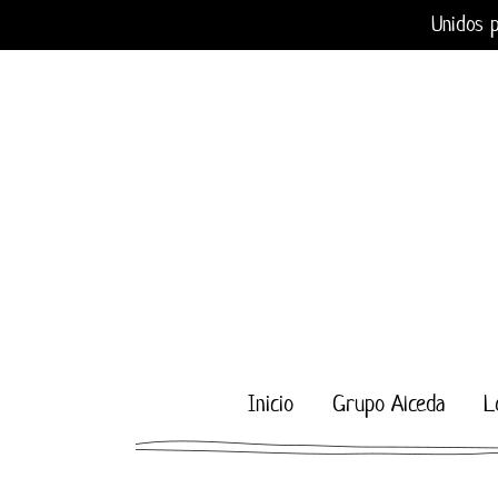
Saltar
Unidos p
al
contenido
Inicio
Grupo Alceda
L