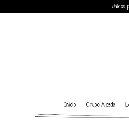
Saltar
Unidos p
al
contenido
Inicio
Grupo Alceda
L