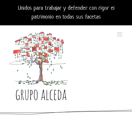
Saltar
Unidos para trabajar y defender con rigor el
al
patrimonio en todas sus facetas
contenido