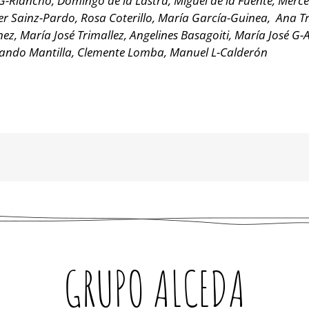
 G-Riancho, Domingo de la Lastra, Miguel de la Fuente, Merc
her Sainz-Pardo, Rosa Coterillo, María García-Guinea, Ana Tri
z, María José Trimallez, Angelines Basagoiti, María José G-
rnando Mantilla, Clemente Lomba, Manuel L-Calderón
GRUPO ALCEDA