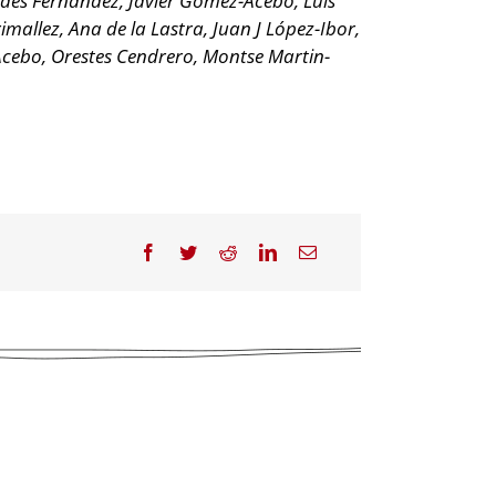
edes Fernández, Javier Gómez-Acebo, Luis
mallez, Ana de la Lastra, Juan J López-Ibor,
Acebo, Orestes Cendrero, Montse Martin-
Facebook
Twitter
Reddit
LinkedIn
Correo
electrónico