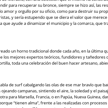
fundir para recuperar su bronce, siempre se hizo así, las r
 amor y orgullo por su oficio, como para destruir su propi
uristas, y sería estupendo que se diera el valor que merece
ara que ayude a dinamizar el municipio y la comarca, que 
eado un horno tradicional donde cada año, en la última q
de los mejores expertos teóricos, fundidores y tañedores
tilla, toda una celebración del buen hacer artesano, abie
de surf cabalgando las olas de ese mar bravío que baña
ás ojeando campanas, sintiendo el aire, la soledad y el pai
 otra para Marsella, Francia, o en Papúa, Nueva Guinea, dan
ue “tienen alma”, frente a las realizadas con procesos i