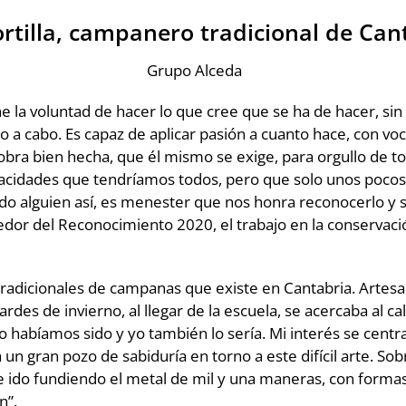
ortilla, campanero tradicional de Can
Grupo Alceda
la voluntad de hacer lo que cree que se ha de hacer, sin
o a cabo. Es capaz de aplicar pasión a cuanto hace, con voc
a obra bien hecha, que él mismo se exige, para orgullo de 
apacidades que tendríamos todos, pero que solo unos poco
lado alguien así, es menester que nos honra reconocerlo y
edor del Reconocimiento 2020, el trabajo en la conservaci
adicionales de campanas que existe en Cantabria. Artes
rdes de invierno, al llegar de la escuela, se acercaba al calo
habíamos sido y yo también lo sería. Mi interés se centr
 un gran pozo de sabiduría en torno a este difícil arte. So
he ido fundiendo el metal de mil y una maneras, con forma
n”.