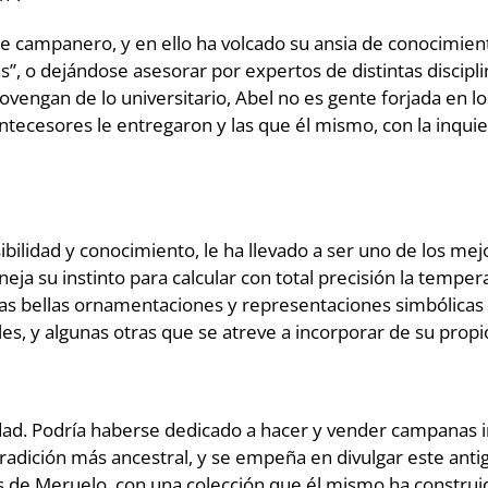
campanero, y en ello ha volcado su ansia de conocimient
”, o dejándose asesorar por expertos de distintas discipl
engan de lo universitario, Abel no es gente forjada en los
tecesores le entregaron y las que él mismo, con la inquie
bilidad y conocimiento, le ha llevado a ser uno de los m
eja su instinto para calcular con total precisión la tempera
ellas bellas ornamentaciones y representaciones simbólica
es, y algunas otras que se atreve a incorporar de su propio
 Podría haberse dedicado a hacer y vender campanas ind
radición más ancestral, y se empeña en divulgar este anti
 Meruelo, con una colección que él mismo ha construido 