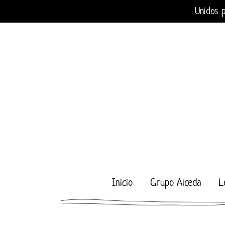
Saltar
Unidos p
al
contenido
Inicio
Grupo Alceda
L